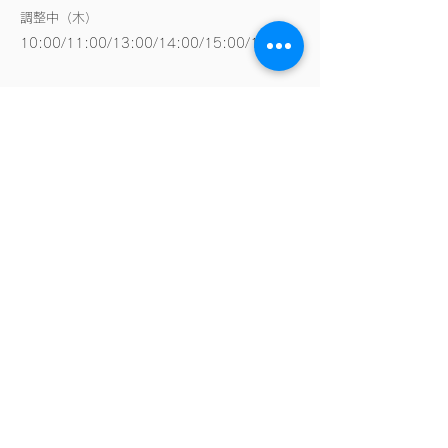
調整中（木
）
10:00/
11:00/
13:00/
14:00/
15:00/16:00
【料金】60分 39,800円｜データ15点｜1スタ
イル
※2スタイルご希望の方は２時間分購入いただ
きます。
【場所】泉大津市春日町3-8-2F→【
地図
】
お時間に余裕を持ってご到着をお願い致しま
す。
【緊急連絡先】
06-7164-1168
(担当：浅海)
必読事項